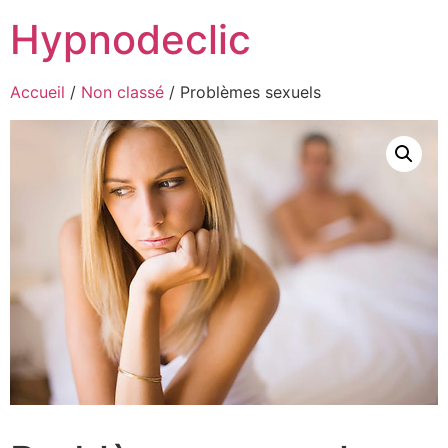
Hypnodeclic
Accueil
/
Non classé
/ Problèmes sexuels